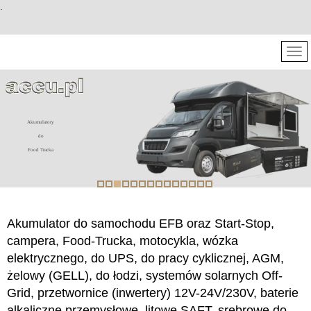
.
Akumulatory
do
Food Tracka
Akumulator do samochodu EFB oraz Start-Stop,
campera, Food-Trucka, motocykla, wózka
elektrycznego, do UPS, do pracy cyklicznej, AGM,
żelowy (GELL), do łodzi, systemów solarnych Off-
Grid, przetwornice (inwertery) 12V-24V/230V, baterie
alkaliczne przemysłowe, litowe SAFT, srebrowe do